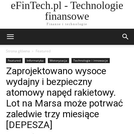
eFinTech.pl - Technologie
finansowe
Finanse i technologie
Strona główna
Featured
Featured
Informatyka
Motoryzacja
Technologie i innowacje
Zaprojektowano wysoce
wydajny i bezpieczny
atomowy napęd rakietowy.
Lot na Marsa może potrwać
zaledwie trzy miesiące
[DEPESZA]