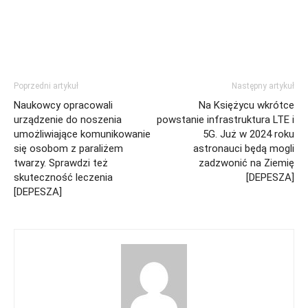
Poprzedni artykuł
Następny artykuł
Naukowcy opracowali
Na Księżycu wkrótce
urządzenie do noszenia
powstanie infrastruktura LTE i
umożliwiające komunikowanie
5G. Już w 2024 roku
się osobom z paraliżem
astronauci będą mogli
twarzy. Sprawdzi też
zadzwonić na Ziemię
skuteczność leczenia
[DEPESZA]
[DEPESZA]