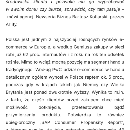
środowiska klienta i pozwolić mu go wypróbować
w swoim domu czy biurze, sprawdzić, czy tam pasuje
–
mówi agencji Newseria Biznes Bartosz Kotlarski, prezes
Arlity.
Polska jest jednym z najszybciej rosnących rynków e-
commerce w Europie, a według Gemiusa zakupy w sieci
robi już 62 proc. internautów i z roku na rok ten odsetek
rośnie. Mimo to wciąż mocną pozycję ma segment handlu
tradycyjnego. Według PwC udział e-commerce w handlu
detalicznym ogółem wynosi w Polsce raptem ok. 5 proc.,
podczas gdy w krajach takich jak Niemcy czy Wielka
Brytania jest ponad dwukrotnie wyższy. Wynika to m.in.
z faktu, że część klientów przed zakupem chce mieć
możliwość dotknięcia, przetestowania bądź
przymierzenia produktu. Potwierdza to również
ubiegłoroczny „SAP Consumer Propensity Report”,
z którego wynika, że taką potrzebę zadeklarowało 49