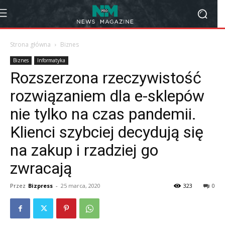
Strona główna
Biznes
Biznes
Informatyka
Rozszerzona rzeczywistość
rozwiązaniem dla e-sklepów
nie tylko na czas pandemii.
Klienci szybciej decydują się
na zakup i rzadziej go
zwracają
Przez
Bizpress
-
25 marca, 2020
323
0